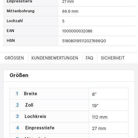
27 mm
Einpresstiefe
66.6 mm
Mittenbohrung
5
Lochzahl
1000000032086
EAN
518080195112027666Q0
HSN
GRÖSSEN
KUNDENBEWERTUNGEN
FAQ
SICHERHEIT
Größen
8"
1
Breite
19"
2
Zoll
112 mm
3
Lochkreis
27 mm
4
Einpresstiefe