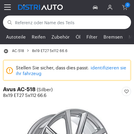
Zurück zu den Kategorien
Autoteile
Reifen
Zubehör
Öl
Filter
Bremsen
Mo
AC-518
8x19 ET27 5x112 66.6
Stellen Sie sicher, dass dies passt:
identifizieren sie
ihr fahrzeug
(Silber)
Avus AC-518
8x19 ET27 5x112 66.6