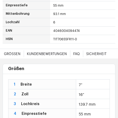
55 mm
Einpresstiefe
93.1 mm
Mittenbohrung
6
Lochzahl
4046004094474
EAN
TIT70655FR11-0
HSN
GRÖSSEN
KUNDENBEWERTUNGEN
FAQ
SICHERHEIT
Größen
7"
1
Breite
16"
2
Zoll
139.7 mm
3
Lochkreis
55 mm
4
Einpresstiefe