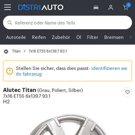
Zurück zu den Kategorien
Autoteile
Reifen
Zubehör
Öl
Filter
Bremsen
Mo
Titan
7x16 ET55 6x139.7 93.1
Stellen Sie sicher, dass dies passt:
identifizieren sie
ihr fahrzeug
(Grau, Poliert, Silber)
Alutec Titan
7x16 ET55 6x139.7 93.1
H2