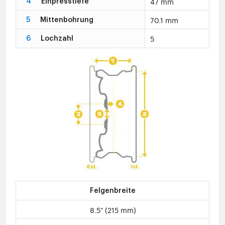
47 mm
4
Einpresstiefe
70.1 mm
5
Mittenbohrung
5
6
Lochzahl
Felgenbreite
8.5" (215 mm)