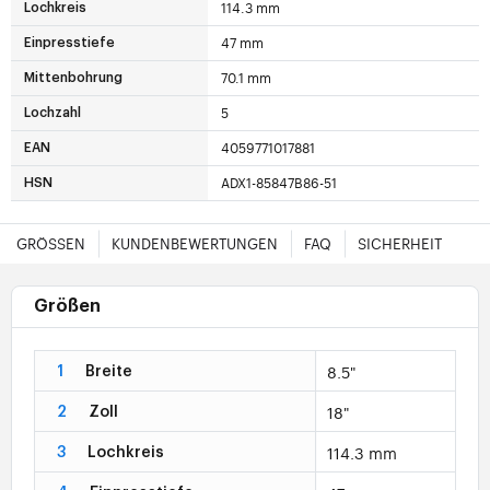
114.3 mm
Lochkreis
47 mm
Einpresstiefe
70.1 mm
Mittenbohrung
5
Lochzahl
4059771017881
EAN
ADX1-85847B86-51
HSN
GRÖSSEN
KUNDENBEWERTUNGEN
FAQ
SICHERHEIT
Größen
8.5"
1
Breite
18"
2
Zoll
114.3 mm
3
Lochkreis