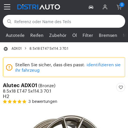
Zurück zu den Kategorien
Autoteile
Reifen
Zubehör
Öl
Filter
Bremsen
Mo
ADX01
8.5x18 ET47 5x114.3 70.1
Stellen Sie sicher, dass dies passt:
identifizieren sie
ihr fahrzeug
(Bronze)
Alutec ADX01
8.5x18 ET47 5x114.3 70.1
H2
3 bewertungen