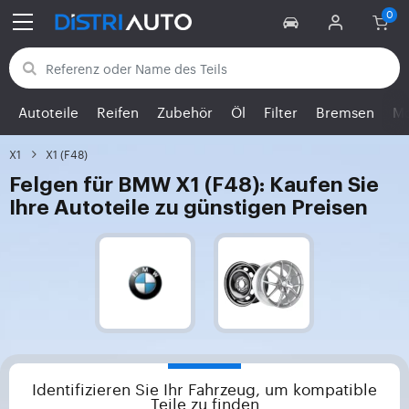
Zurück zu den Kategorien
Autoteile
Reifen
Zubehör
Öl
Filter
Bremsen
Mo
X1
X1 (F48)
Felgen für BMW X1 (F48): Kaufen Sie
Ihre Autoteile zu günstigen Preisen
Identifizieren Sie Ihr Fahrzeug, um kompatible
Teile zu finden