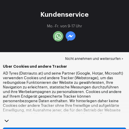
Kundenservice
Mo.-Fr. von 9-17 Uhr
Nicht annehmen und weitersurfen >
Über Cookies und andere Tracker
AD Tyres (Distriauto.at) und seine Partner (Google, Hotjar, Microsoft)
verwenden Cookies und andere Tracker (Webstorage), um das
reibungslose Funktionieren der Website zu gewährleisten, Ihre
Navigation zu erleichtern, statistische Messungen durchzuführen
und ihre Werbekampagnen zu personalisieren. Cookies und andere
auf Ihrem Endgerät gespeicherte Tracker können
personenbezogene Daten enthalten. Wir hinterlegen daher keine
Cookies oder andere Tracker ohne Ihre freiwillige und aufgeklärte
Einwilligung, mit Ausnahme jener, die für den Betrieb der Webseite
unerlässlich sind. Wir speichern Ihre Auswahl für einen Zeitraum von
6 Monaten. Sie können Ihre Einwilligung jederzeit widerrufen, indem
Sie die Webseite
Cookies und andere Tracker
besuchen. Sie haben
die Möglichkeit, Ihre Navigation fortzusetzen, ohne die Hinterlegung