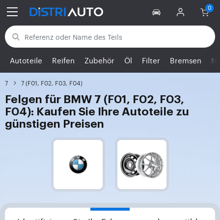
Zurück zu den Kategorien
Autoteile
Reifen
Zubehör
Öl
Filter
Bremsen
Mo
7
7 (F01, F02, F03, F04)
Felgen für BMW 7 (F01, F02, F03,
F04): Kaufen Sie Ihre Autoteile zu
günstigen Preisen