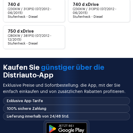
740 d
740 d xDrive
(230KW / 313PS) (07/2012 -
(230KW / 313PS) (07/2012 -
06/2015)
06/2015)
Stufenheck - Diesel
Stufenheck - Diesel
750 d xDrive
(280KW / 381PS) (07/2012 -
12/2015)
Stufenheck - Diesel
Kaufen Sie
günstiger über die
Distriauto-App
Exklusive Preise und Sofortbestellung: die App, mit der Sie
einfach einkaufen und von zusätzlichen Rabatten profitieren.
Exklusive App-Tarife
100% sichere Zahlung
Lieferung innerhalb von 24/48 Std.