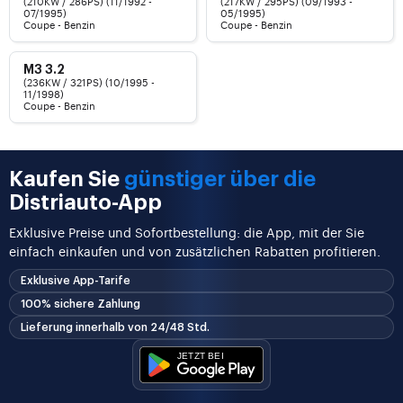
(210KW / 286PS) (11/1992 -
(217KW / 295PS) (09/1993 -
07/1995)
05/1995)
Coupe - Benzin
Coupe - Benzin
M3 3.2
(236KW / 321PS) (10/1995 -
11/1998)
Coupe - Benzin
Kaufen Sie
günstiger über die
Distriauto-App
Exklusive Preise und Sofortbestellung: die App, mit der Sie
einfach einkaufen und von zusätzlichen Rabatten profitieren.
Exklusive App-Tarife
100% sichere Zahlung
Lieferung innerhalb von 24/48 Std.