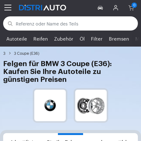
Zurück zu den Kategorien
Autoteile
Reifen
Zubehör
Öl
Filter
Bremsen
Mo
3
3 Coupe (E36)
Felgen für BMW 3 Coupe (E36):
Kaufen Sie Ihre Autoteile zu
günstigen Preisen