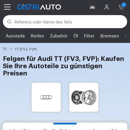
Zurück zu den Kategorien
Autoteile
Reifen
Zubehör
Öl
Filter
Bremsen
Mo
TT
TT (FV3, FVP)
Felgen für Audi TT (FV3, FVP): Kaufen
Sie Ihre Autoteile zu günstigen
Preisen