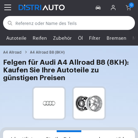
Zurück zu den Kategorien
Autoteile
Reifen
Zubehör
Öl
Filter
Bremsen
Mo
A4 Allroad
A4 Allroad B8 (8KH)
Felgen für Audi A4 Allroad B8 (8KH):
Kaufen Sie Ihre Autoteile zu
günstigen Preisen