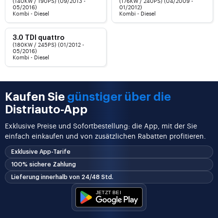
(140KW / 190PS) (09/2013 -
(176KW / 240PS) (04/2009 -
05/2016)
01/2012)
Kombi - Diesel
Kombi - Diesel
3.0 TDI quattro
(180KW / 245PS) (01/2012 -
05/2016)
Kombi - Diesel
Kaufen Sie
günstiger über die
Distriauto-App
Exklusive Preise und Sofortbestellung: die App, mit der Sie
einfach einkaufen und von zusätzlichen Rabatten profitieren.
Exklusive App-Tarife
100% sichere Zahlung
Lieferung innerhalb von 24/48 Std.