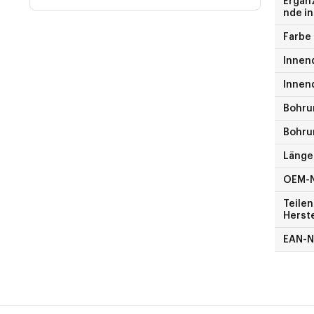
Ergän
nde in
Farbe
Innen
Innen
Bohru
Bohru
Länge
OEM-
Teile
Herste
EAN-