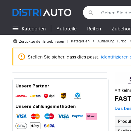
Kategorien
Autoteile
Reifen
Zubehör
Zurück zu den Kategorien
Kategorien
Aufladung, Turbo
Zurück zu den Ergebnissen
Stellen Sie sicher, dass dies passt:
identifizieren 
Unsere Partner
Artikeln
FAS
Unsere Zahlungsmethoden
Das be
Produ