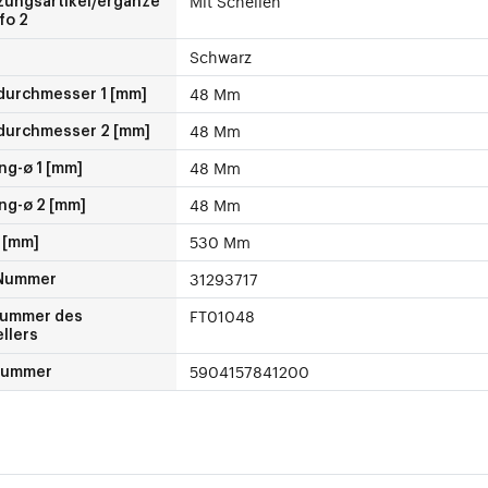
Mit Schellen
zungsartikel/ergänze
fo 2
Schwarz
48 Mm
durchmesser 1 [mm]
48 Mm
durchmesser 2 [mm]
48 Mm
ng-ø 1 [mm]
48 Mm
ng-ø 2 [mm]
530 Mm
 [mm]
31293717
Nummer
FT01048
nummer des
llers
5904157841200
Nummer