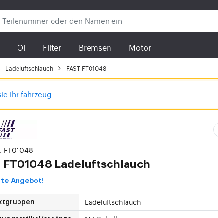
Öl
Filter
Bremsen
Motor
Ladeluftschlauch
FAST FT01048
sie ihr fahrzeug
r. FT01048
T
FT01048 Ladeluftschlauch
ste Angebot!
Ladeluftschlauch
ktgruppen