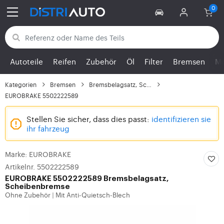
Zurück zu den Kategorien
Autoteile
Reifen
Zubehör
Öl
Filter
Bremsen
Mo
Kategorien
Bremsen
Bremsbelagsatz, Scheib...
EUROBRAKE 5502222589
Stellen Sie sicher, dass dies passt:
identifizieren sie
ihr fahrzeug
Marke: EUROBRAKE
Artikelnr. 5502222589
EUROBRAKE
5502222589 Bremsbelagsatz,
Scheibenbremse
Ohne Zubehör
Mit Anti-Quietsch-Blech
|