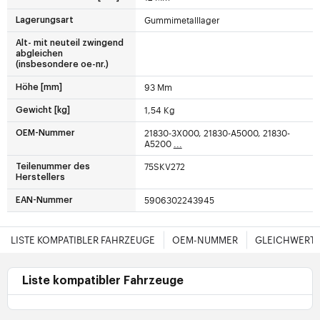
Gummimetalllager
Lagerungsart
Alt- mit neuteil zwingend
abgleichen
(insbesondere oe-nr.)
93 Mm
Höhe [mm]
1,54 Kg
Gewicht [kg]
21830-3X000, 21830-A5000, 21830-
OEM-Nummer
A5200
...
75SKV272
Teilenummer des
Herstellers
5906302243945
EAN-Nummer
LISTE KOMPATIBLER FAHRZEUGE
OEM-NUMMER
GLEICHWERTI
Liste kompatibler Fahrzeuge