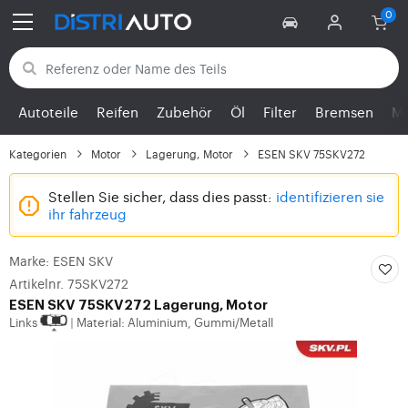
Zurück zu den Kategorien
Autoteile
Reifen
Zubehör
Öl
Filter
Bremsen
Mo
Kategorien
Motor
Lagerung, Motor
ESEN SKV 75SKV272
Stellen Sie sicher, dass dies passt:
identifizieren sie
ihr fahrzeug
Marke: ESEN SKV
Artikelnr. 75SKV272
ESEN SKV
75SKV272 Lagerung, Motor
Links
Material: Aluminium, Gummi/Metall
|