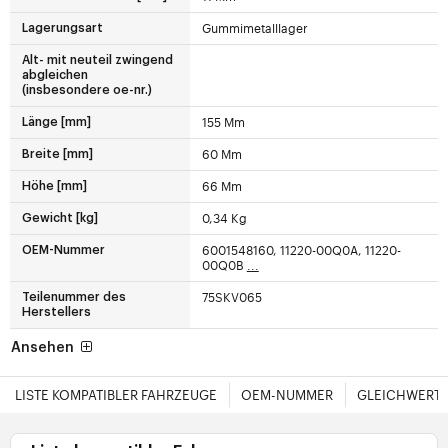
Gummimetalllager
Lagerungsart
Alt- mit neuteil zwingend
abgleichen
(insbesondere oe-nr.)
155 Mm
Länge [mm]
60 Mm
Breite [mm]
66 Mm
Höhe [mm]
0,34 Kg
Gewicht [kg]
6001548160, 11220-00Q0A, 11220-
OEM-Nummer
00Q0B
...
75SKV065
Teilenummer des
Herstellers
Ansehen
LISTE KOMPATIBLER FAHRZEUGE
OEM-NUMMER
GLEICHWERTI