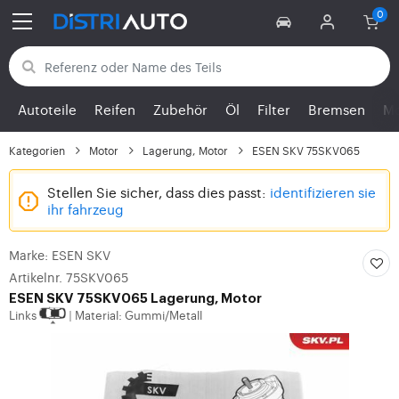
Zurück zu den Kategorien
Autoteile
Reifen
Zubehör
Öl
Filter
Bremsen
Mo
Kategorien
Motor
Lagerung, Motor
ESEN SKV 75SKV065
Stellen Sie sicher, dass dies passt:
identifizieren sie
ihr fahrzeug
Marke: ESEN SKV
Artikelnr. 75SKV065
ESEN SKV
75SKV065 Lagerung, Motor
Links
Material: Gummi/Metall
|