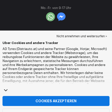
Mo.-Fr. von 9-17 Uhr
Nicht annehmen und weitersurfen >
Über Cookies und andere Tracker
AD Tyres (Distriauto.at) und seine Partner (Google, Hotjar, Microsoft)
verwenden Cookies und andere Tracker (Webstorage), um das
reibungslose Funktionieren der Website zu gewährleisten, Ihre
Navigation zu erleichtern, statistische Messungen durchzuführen
und ihre Werbekampagnen zu personalisieren. Cookies und andere
auf Ihrem Endgerät gespeicherte Tracker können
personenbezogene Daten enthalten. Wir hinterlegen daher keine
Cookies oder andere Tracker ohne Ihre freiwillige und aufgeklärte
Einwilligung, mit Ausnahme jener, die für den Betrieb der Webseite
unerlässlich sind. Wir speichern Ihre Auswahl für einen Zeitraum von
6 Monaten. Sie können Ihre Einwilligung jederzeit widerrufen, indem
Sie die Webseite
Cookies und andere Tracker
besuchen. Sie haben
die Möglichkeit, Ihre Navigation fortzusetzen, ohne die Hinterlegung
von Cookies oder anderen Trackern zu akzeptieren. Die Ablehnung
COOKIES AKZEPTIEREN
hat keinen Einfluss auf Ihren Zugriff zu den angebotenen
Dienstleistungen Distriauto.at. Weitere Informationen finden Sie auf