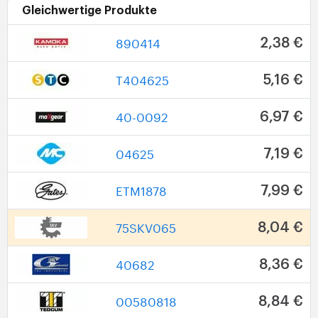
Gleichwertige Produkte
890414
2,38 €
T404625
5,16 €
40-0092
6,97 €
04625
7,19 €
ETM1878
7,99 €
75SKV065
8,04 €
40682
8,36 €
00580818
8,84 €