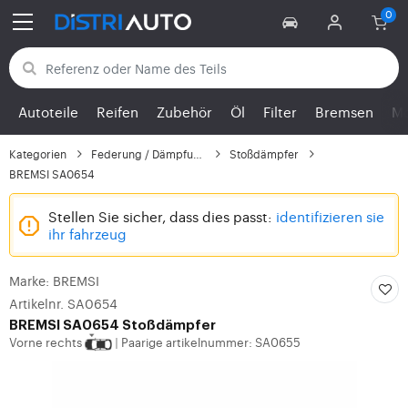
Zurück zu den Kategorien
Autoteile
Reifen
Zubehör
Öl
Filter
Bremsen
Mo
Kategorien
Federung / Dämpfung
Stoßdämpfer
BREMSI SA0654
Stellen Sie sicher, dass dies passt:
identifizieren sie
ihr fahrzeug
Marke: BREMSI
Artikelnr. SA0654
BREMSI
SA0654 Stoßdämpfer
Vorne rechts
Paarige artikelnummer: SA0655
|