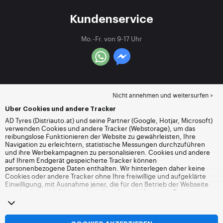
Kundenservice
Mo.-Fr. von 9-17 Uhr
Nicht annehmen und weitersurfen >
Über Cookies und andere Tracker
AD Tyres (Distriauto.at) und seine Partner (Google, Hotjar, Microsoft)
verwenden Cookies und andere Tracker (Webstorage), um das
reibungslose Funktionieren der Website zu gewährleisten, Ihre
Navigation zu erleichtern, statistische Messungen durchzuführen
und ihre Werbekampagnen zu personalisieren. Cookies und andere
auf Ihrem Endgerät gespeicherte Tracker können
personenbezogene Daten enthalten. Wir hinterlegen daher keine
Cookies oder andere Tracker ohne Ihre freiwillige und aufgeklärte
Einwilligung, mit Ausnahme jener, die für den Betrieb der Webseite
unerlässlich sind. Wir speichern Ihre Auswahl für einen Zeitraum von
6 Monaten. Sie können Ihre Einwilligung jederzeit widerrufen, indem
Sie die Webseite
Cookies und andere Tracker
besuchen. Sie haben
die Möglichkeit, Ihre Navigation fortzusetzen, ohne die Hinterlegung