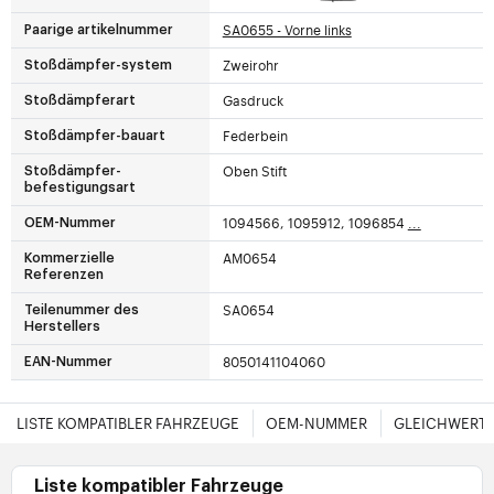
SA0655 - Vorne links
Paarige artikelnummer
Zweirohr
Stoßdämpfer-system
Gasdruck
Stoßdämpferart
Federbein
Stoßdämpfer-bauart
Oben Stift
Stoßdämpfer-
befestigungsart
1094566, 1095912, 1096854
...
OEM-Nummer
AM0654
Kommerzielle
Referenzen
SA0654
Teilenummer des
Herstellers
8050141104060
EAN-Nummer
LISTE KOMPATIBLER FAHRZEUGE
OEM-NUMMER
GLEICHWERTI
Liste kompatibler Fahrzeuge