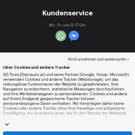
Kundenservice
Mo.-Fr. von 9-17 Uhr
Nicht annehmen und weitersurfen >
Über Cookies und andere Tracker
AD Tyres (Distriauto.at) und seine Partner (Google, Hotjar, Microsoft)
verwenden Cookies und andere Tracker (Webstorage), um das
reibungslose Funktionieren der Website zu gewährleisten, Ihre
Navigation zu erleichtern, statistische Messungen durchzuführen
und ihre Werbekampagnen zu personalisieren. Cookies und andere
auf Ihrem Endgerät gespeicherte Tracker können
personenbezogene Daten enthalten. Wir hinterlegen daher keine
Cookies oder andere Tracker ohne Ihre freiwillige und aufgeklärte
Einwilligung, mit Ausnahme jener, die für den Betrieb der Webseite
unerlässlich sind. Wir speichern Ihre Auswahl für einen Zeitraum von
6 Monaten. Sie können Ihre Einwilligung jederzeit widerrufen, indem
Sie die Webseite
Cookies und andere Tracker
besuchen. Sie haben
die Möglichkeit, Ihre Navigation fortzusetzen, ohne die Hinterlegung