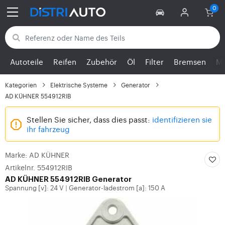
Zurück zu den Kategorien
Autoteile
Reifen
Zubehör
Öl
Filter
Bremsen
Mo
Kategorien
Elektrische Systeme
Generator
AD KÜHNER 554912RIB
Stellen Sie sicher, dass dies passt:
identifizieren sie
ihr fahrzeug
Marke: AD KÜHNER
Artikelnr. 554912RIB
AD KÜHNER 554912RIB Generator
Spannung [v]: 24 V
Generator-ladestrom [a]: 150 A
|