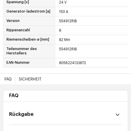
24 V
Spannung [v]
150 A
Generator-ladestrom [a]
554912RIB
Version
8
Rippenanzahl
82 Mm
Riemenscheiben-ø [mm]
554912RIB
Teilenummer des
Herstellers
8056224133873
EAN-Nummer
FAQ
SICHERHEIT
FAQ
Rückgabe