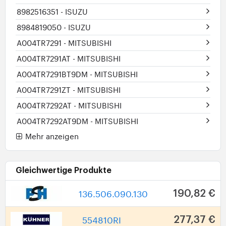
8982516351
- ISUZU
8984819050
- ISUZU
A004TR7291
- MITSUBISHI
A004TR7291AT
- MITSUBISHI
A004TR7291BT9DM
- MITSUBISHI
A004TR7291ZT
- MITSUBISHI
A004TR7292AT
- MITSUBISHI
A004TR7292AT9DM
- MITSUBISHI
Mehr anzeigen
Gleichwertige Produkte
136.506.090.130
190,82 €
554810RI
277,37 €