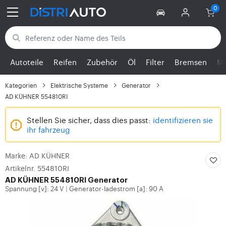
Zurück zu den Kategorien
Autoteile
Reifen
Zubehör
Öl
Filter
Bremsen
Mo
Kategorien
Elektrische Systeme
Generator
AD KÜHNER 554810RI
Stellen Sie sicher, dass dies passt:
identifizieren sie
ihr fahrzeug
Marke: AD KÜHNER
Artikelnr. 554810RI
AD KÜHNER 554810RI Generator
Spannung [v]: 24 V
Generator-ladestrom [a]: 90 A
|