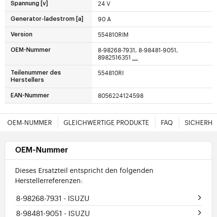
24 V
Spannung [v]
90 A
Generator-ladestrom [a]
554810RIM
Version
8-98268-7931, 8-98481-9051,
OEM-Nummer
8982516351
...
554810RI
Teilenummer des
Herstellers
8056224124598
EAN-Nummer
OEM-NUMMER
GLEICHWERTIGE PRODUKTE
FAQ
SICHERHE
OEM-Nummer
Dieses Ersatzteil entspricht den folgenden
Herstellerreferenzen:
8-98268-7931
- ISUZU
8-98481-9051
- ISUZU