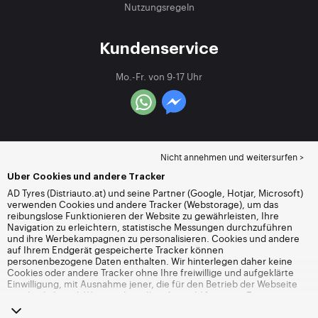
Nutzungsregeln
Kundenservice
Mo.-Fr. von 9-17 Uhr
Nicht annehmen und weitersurfen >
Über Cookies und andere Tracker
AD Tyres (Distriauto.at) und seine Partner (Google, Hotjar, Microsoft)
verwenden Cookies und andere Tracker (Webstorage), um das
reibungslose Funktionieren der Website zu gewährleisten, Ihre
Navigation zu erleichtern, statistische Messungen durchzuführen
und ihre Werbekampagnen zu personalisieren. Cookies und andere
auf Ihrem Endgerät gespeicherte Tracker können
personenbezogene Daten enthalten. Wir hinterlegen daher keine
Cookies oder andere Tracker ohne Ihre freiwillige und aufgeklärte
Einwilligung, mit Ausnahme jener, die für den Betrieb der Webseite
unerlässlich sind. Wir speichern Ihre Auswahl für einen Zeitraum von
6 Monaten. Sie können Ihre Einwilligung jederzeit widerrufen, indem
Sie die Webseite
Cookies und andere Tracker
besuchen. Sie haben