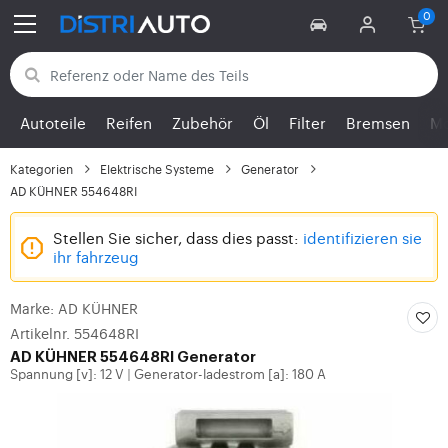
Zurück zu den Kategorien
Autoteile
Reifen
Zubehör
Öl
Filter
Bremsen
Mo
Kategorien
Elektrische Systeme
Generator
AD KÜHNER 554648RI
Stellen Sie sicher, dass dies passt:
identifizieren sie
ihr fahrzeug
Marke: AD KÜHNER
Artikelnr. 554648RI
AD KÜHNER 554648RI Generator
Spannung [v]: 12 V
Generator-ladestrom [a]: 180 A
|