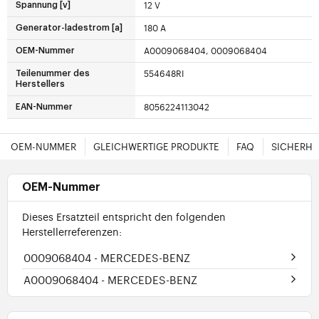
12 V
Spannung [v]
180 A
Generator-ladestrom [a]
A0009068404, 0009068404
OEM-Nummer
554648RI
Teilenummer des
Herstellers
8056224113042
EAN-Nummer
OEM-NUMMER
GLEICHWERTIGE PRODUKTE
FAQ
SICHERHE
OEM-Nummer
Dieses Ersatzteil entspricht den folgenden
Herstellerreferenzen:
0009068404
- MERCEDES-BENZ
A0009068404
- MERCEDES-BENZ