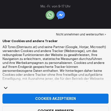
Mo.-Fr. von 9-17 Uhr
Nicht annehmen und weitersurfen >
Über Cookies und andere Tracker
AD Tyres (Distriauto.at) und seine Partner (Google, Hotjar, Microsoft)
verwenden Cookies und andere Tracker (Webstorage), um das
reibungslose Funktionieren der Website zu gewährleisten, Ihre
Navigation zu erleichtern, statistische Messungen durchzuführen
und ihre Werbekampagnen zu personalisieren. Cookies und andere
auf Ihrem Endgerät gespeicherte Tracker können
personenbezogene Daten enthalten. Wir hinterlegen daher keine
Cookies oder andere Tracker ohne Ihre freiwillige und aufgeklärte
Einwilligung, mit Ausnahme jener, die für den Betrieb der Webseite
unerlässlich sind. Wir speichern Ihre Auswahl für einen Zeitraum von
6 Monaten. Sie können Ihre Einwilligung jederzeit widerrufen, indem
Sie die Webseite
Cookies und andere Tracker
besuchen. Sie haben
die Möglichkeit, Ihre Navigation fortzusetzen, ohne die Hinterlegung
von Cookies oder anderen Trackern zu akzeptieren. Die Ablehnung
COOKIES AKZEPTIEREN
hat keinen Einfluss auf Ihren Zugriff zu den angebotenen
Dienstleistungen Distriauto.at. Weitere Informationen finden Sie auf
der
Webseite Cookies und andere Tracker
.