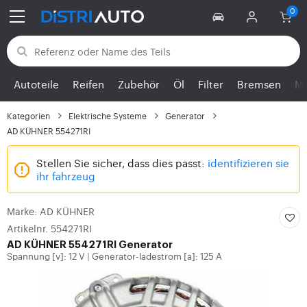
Zurück zu den Kategorien
Autoteile
Reifen
Zubehör
Öl
Filter
Bremsen
Mo
Kategorien
Elektrische Systeme
Generator
AD KÜHNER 554271RI
Stellen Sie sicher, dass dies passt:
identifizieren sie
ihr fahrzeug
Marke: AD KÜHNER
Artikelnr. 554271RI
AD KÜHNER 554271RI Generator
Spannung [v]: 12 V
Generator-ladestrom [a]: 125 A
|