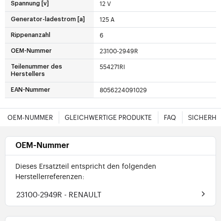
12 V
Spannung [v]
125 A
Generator-ladestrom [a]
6
Rippenanzahl
23100-2949R
OEM-Nummer
554271RI
Teilenummer des
Herstellers
8056224091029
EAN-Nummer
OEM-NUMMER
GLEICHWERTIGE PRODUKTE
FAQ
SICHERHE
OEM-Nummer
Dieses Ersatzteil entspricht den folgenden
Herstellerreferenzen:
23100-2949R
- RENAULT