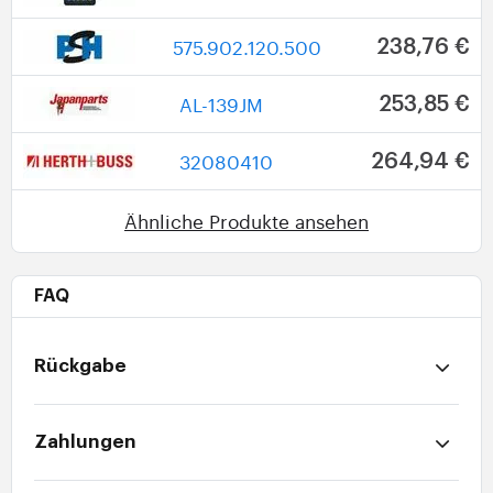
575.902.120.500
238,76 €
AL-139JM
253,85 €
32080410
264,94 €
Ähnliche Produkte ansehen
FAQ
Rückgabe
Zahlungen