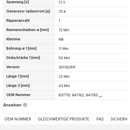
12 V
Spannung [v]
70 A
Generator-ladestrom [a]
1
Rippenanzahl
72 Mm
Riemenscheiben-ø [mm]
M6
Klemme
11 Mm
Bohrung-ø 1 [mm]
50 Mm
Dicke/stärke 1 [mm]
301192RIP
Version
22 Mm
Länge 1 [mm]
43 Mm
Länge 2 [mm]
837770, 841762, 841765
...
OEM-Nummer
Ansehen
OEM-NUMMER
GLEICHWERTIGE PRODUKTE
FAQ
SICHERHE