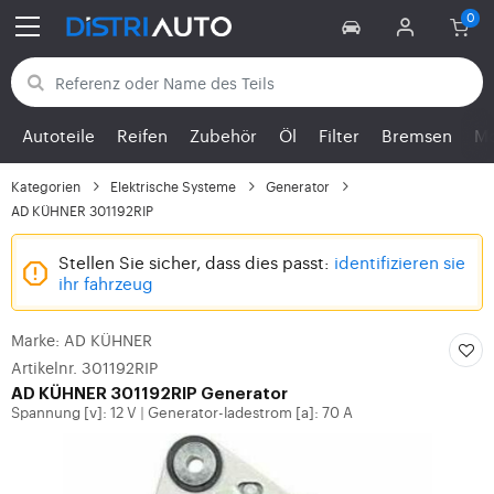
Zurück zu den Kategorien
Autoteile
Reifen
Zubehör
Öl
Filter
Bremsen
Mo
Kategorien
Elektrische Systeme
Generator
AD KÜHNER 301192RIP
Stellen Sie sicher, dass dies passt:
identifizieren sie
ihr fahrzeug
Marke: AD KÜHNER
Artikelnr. 301192RIP
AD KÜHNER 301192RIP Generator
Spannung [v]: 12 V
Generator-ladestrom [a]: 70 A
|