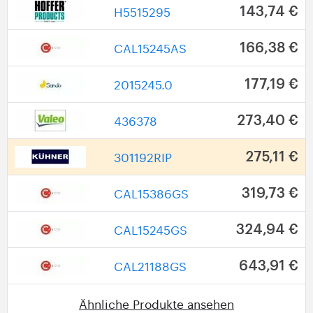
H5515295
143,74 €
CAL15245AS
166,38 €
2015245.0
177,19 €
436378
273,40 €
301192RIP
275,11 €
CAL15386GS
319,73 €
CAL15245GS
324,94 €
CAL21188GS
643,91 €
Ähnliche Produkte ansehen