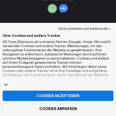
Nicht annehmen und weitersurfen >
Über Cookies und andere Tracker
AD Tyres (Distriauto.at) und seine Partner (Google, Hotjar, Microsoft)
verwenden Cookies und andere Tracker (Webstorage), um das
reibungslose Funktionieren der Website zu gewährleisten, Ihre
Navigation zu erleichtern, statistische Messungen durchzuführen
und ihre Werbekampagnen zu personalisieren. Cookies und andere
auf Ihrem Endgerät gespeicherte Tracker können
personenbezogene Daten enthalten. Wir hinterlegen daher keine
Cookies oder andere Tracker ohne Ihre freiwillige und aufgeklärte
Einwilligung, mit Ausnahme jener, die für den Betrieb der Webseite
unerlässlich sind. Wir speichern Ihre Auswahl für einen Zeitraum von
6 Monaten. Sie können Ihre Einwilligung jederzeit widerrufen, indem
Sie die Webseite
Cookies und andere Tracker
besuchen. Sie haben
die Möglichkeit, Ihre Navigation fortzusetzen, ohne die Hinterlegung
von Cookies oder anderen Trackern zu akzeptieren. Die Ablehnung
COOKIES AKZEPTIEREN
hat keinen Einfluss auf Ihren Zugriff zu den angebotenen
Dienstleistungen Distriauto.at. Weitere Informationen finden Sie auf
der
Webseite Cookies und andere Tracker
.
COOKIES ANPASSEN