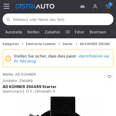
Zurück zu den Kategorien
Autoteile
Reifen
Zubehör
Öl
Filter
Bremsen
Mo
Kategorien
Elektrische Systeme
Starter
AD KÜHNER 256489
Stellen Sie sicher, dass dies passt:
identifizieren sie
ihr fahrzeug
Marke: AD KÜHNER
Artikelnr. 256489
AD KÜHNER 256489 Starter
Spannung [v]: 12 V
Zähnezahl: 9
|